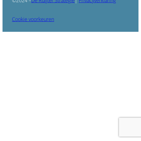
De Ruijter Strategie
©2024 –
|
Privacyverklaring
Cookie voorkeuren