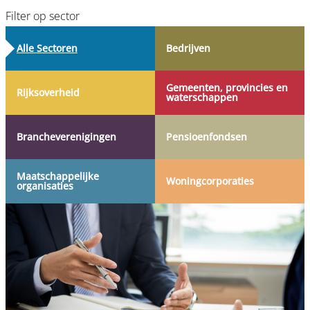
Filter op sector
Alle Sectoren
Bedrijven
Gemeenten, provincies en
Rijksoverheid
waterschappen
Branche­verenigingen
Pensioen­fondsen
Maatschappelijke
Woning­corporaties
organisaties