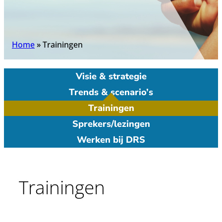
Home
»
Trainingen
Visie & strategie
Trends & scenario’s
Trainingen
Sprekers/lezingen
Werken bij DRS
Trainingen