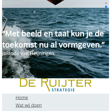
“Met beeld en taal kun je de
toekomst nu al vormgeven.”
Jolanda van Heijningen
Home
Wat wij doen