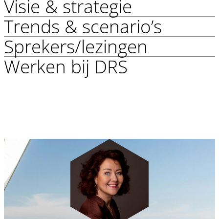
Visie & strategie
Trends & scenario’s
Sprekers/lezingen
“Er bestaan geen slechte
Werken bij DRS
scenario’s, alleen slechte
voorbereidingen.”
Paul de Ruijter