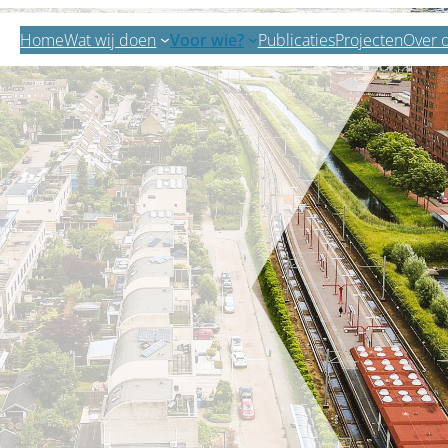
Home
Wat wij doen
Voor wie?
Publicaties
Projecten
Over 
Zoeken