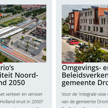
rio’s
Omgevings- e
iteit Noord-
Beleidsverke
nd 2050
gemeente Dr
het verkeer en vervoer
Voor de ‘Integrale visie
Holland eruit in 2050?
van de gemeente Dront