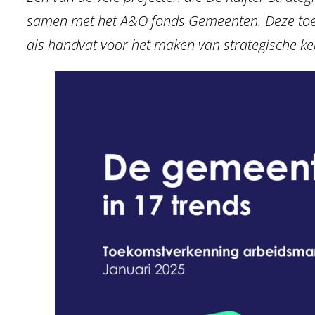
samen met het A&O fonds Gemeenten. Deze toeko
als handvat voor het maken van strategische ke