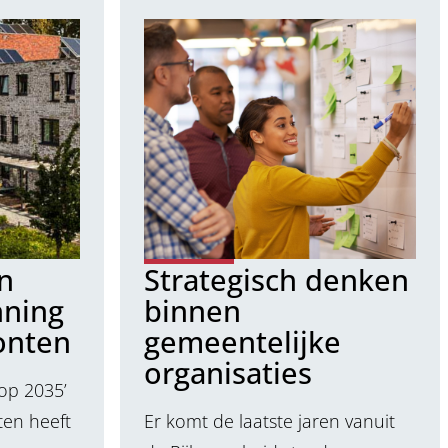
n
Strategisch denken
nning
binnen
onten
gemeentelijke
organisaties
 op 2035’
en heeft
Er komt de laatste jaren vanuit