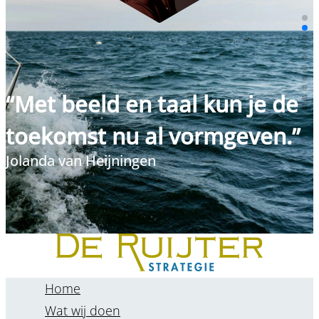
“Met beeld en taal kun je de
toekomst nu al vormgeven.”
Jolanda van Heijningen
Home
Wat wij doen