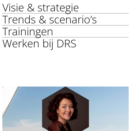
Visie & strategie
Trends & scenario’s
Trainingen
“Er bestaan geen slechte
Werken bij DRS
scenario’s, alleen slechte
voorbereidingen.”
Paul de Ruijter