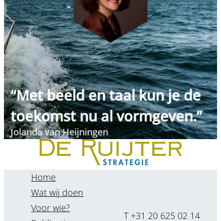
“Met beeld en taal kun je de
toekomst nu al vormgeven.”
Jolanda van Heijningen
Home
Wat wij doen
Voor wie?
T +31 20 625 02 14