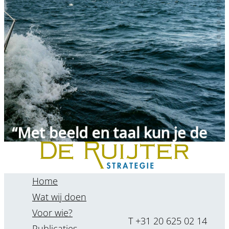
“Met beeld en taal kun je de
toekomst nu al vormgeven.”
Jolanda van Heijningen
Home
Wat wij doen
Voor wie?
T +31 20 625 02 14
Publicaties