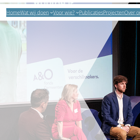
Home
Wat wij doen
Voor wie?
Publicaties
Projecten
Over o
Zoeken