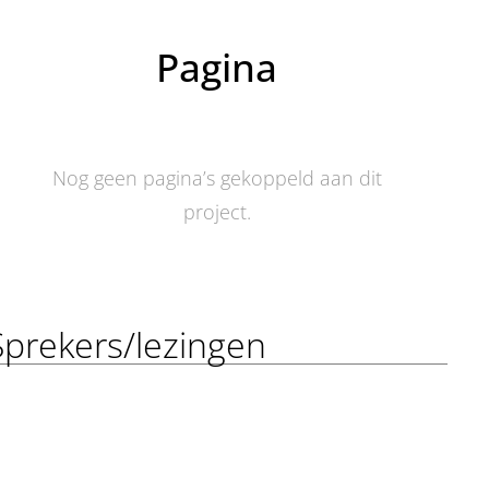
Pagina
Nog geen pagina’s gekoppeld aan dit
project.
Sprekers/lezingen