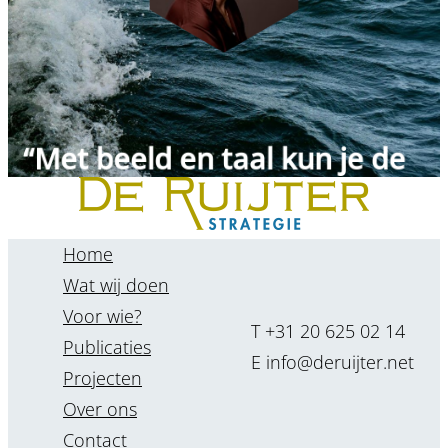
toekomst nu al vormgeven.”
Jolanda van Heijningen
Home
Wat wij doen
Voor wie?
T +31 20 625 02 14
Publicaties
E info@deruijter.net
Projecten
Over ons
“Je kunt de toekomst niet
Contact