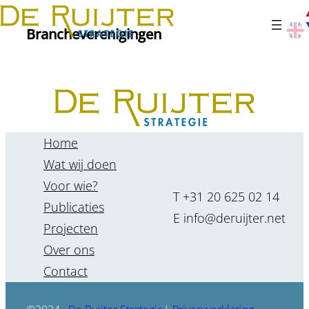
Ga
Branche­verenigingen
naar
de
inhoud
Home
Wat wij doen
Voor wie?
T +31 20 625 02 14
Publicaties
E info@deruijter.net
Projecten
Over ons
Contact