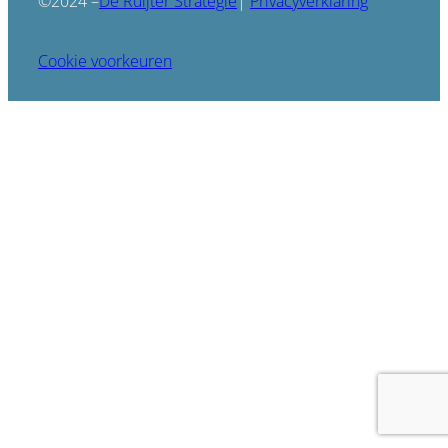
De Ruijter Strategie
©2024 –
|
Privacyverklaring
Cookie voorkeuren