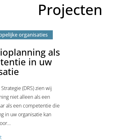
Projecten
pelijke organisaties
ioplanning als
entie in uw
satie
 Strategie (DRS) zien wij
ing niet alleen als een
“E
r als een competentie die
g in uw organisatie kan
sc
door…
vo
t