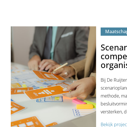
Maatschap
Scenar
compet
organi
Bij De Ruijter
scenarioplann
methode, maa
besluitvormin
versterken, 
Bekijk projec