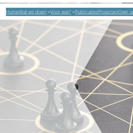
Home
Wat wij doen
Voor wie?
Publicaties
Projecten
Over o
Zoeken