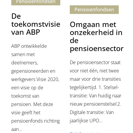
Pensioen­fondsen
Pensioen­fondsen
De
toekomstvisie
Omgaan met
van ABP
onzekerheid in
de
ABP ontwikkelde
pensioensector
samen met
De pensioensector staat
deelnemers,
voor niet één, niet twee
gepensioneerden en
maar voor drie transities
werkgevers Visie 2020,
tegelijkertijd. 1. Stelsel-
een visie op de
transitie: Van huidig naar
toekomst van
nieuw pensioenstelsel 2.
pensioen. Met deze
Digitale transitie: Van
visie geeft het
jaarlijkse UPO…
pensioenfonds richting
aan…