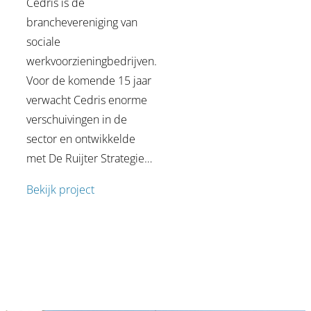
Cedris is de
branchevereniging van
sociale
werkvoorzieningbedrijven.
Voor de komende 15 jaar
verwacht Cedris enorme
verschuivingen in de
sector en ontwikkelde
met De Ruijter Strategie…
“Er bestaan geen slechte
Bekijk project
scenario’s, alleen slechte
voorbereidingen.”
Paul de Ruijter