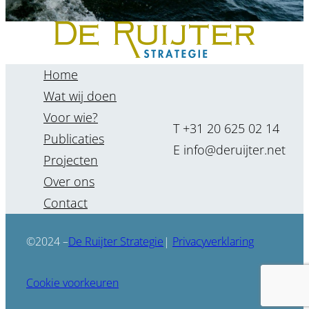
Home
Wat wij doen
Voor wie?
T +31 20 625 02 14
Publicaties
E info@deruijter.net
Projecten
Over ons
“Je kunt de toekomst niet
Contact
voorspellen, maar je deze
wel voorstellen.”
De Ruijter Strategie
©2024 –
|
Privacyverklaring
Renate Kenter
Cookie voorkeuren