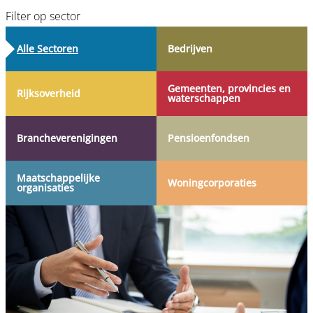
Filter op sector
Alle Sectoren
Bedrijven
Gemeenten, provincies en
Rijksoverheid
waterschappen
Branche­verenigingen
Pensioen­fondsen
Maatschappelijke
Woning­corporaties
organisaties