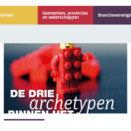
Gemeenten, provincies
verheid
Branche­verenig
en waterschappen