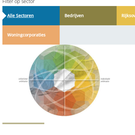
Filter op sector
Alle Sectoren
Bedrijven
Rijkso
Woning­corporaties