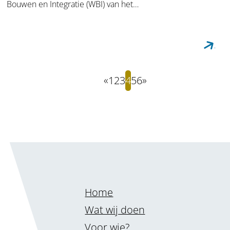
Bouwen en Integratie (WBI) van het…
«
1
2
3
4
5
6
»
Home
Wat wij doen
Voor wie?