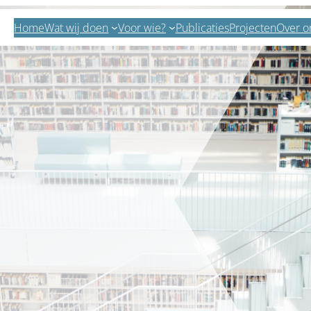
Home
Wat wij doen
Voor wie?
Publicaties
Projecten
Over o
Zoeken